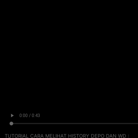
TUTORIAL CARA MELIHAT HISTORY DEPO DAN WD :