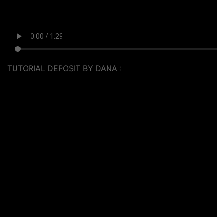
TUTORIAL DEPOSIT BY DANA :