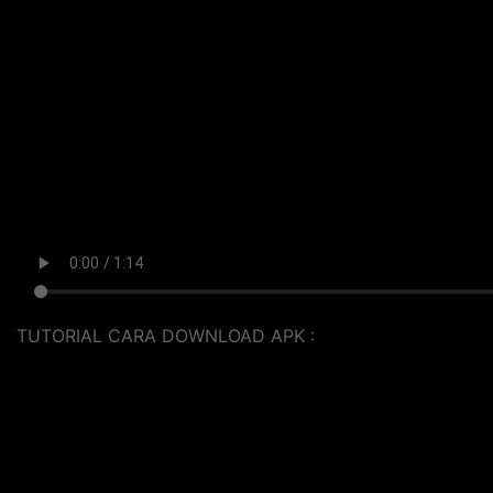
TUTORIAL CARA DOWNLOAD APK :