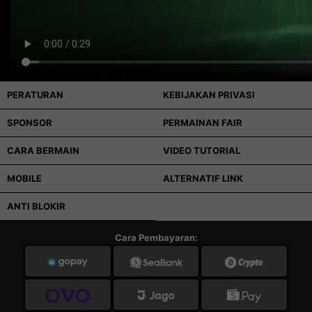
PERATURAN
KEBIJAKAN PRIVASI
SPONSOR
PERMAINAN FAIR
CARA BERMAIN
VIDEO TUTORIAL
MOBILE
ALTERNATIF LINK
ANTI BLOKIR
Cara Pembayaran: