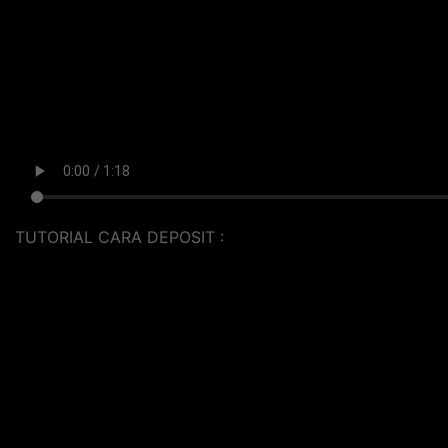
TUTORIAL CARA DEPOSIT :