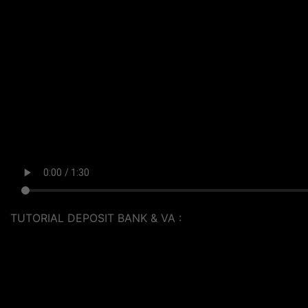
TUTORIAL DEPOSIT BANK & VA :