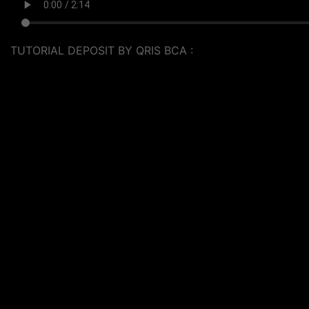
TUTORIAL DEPOSIT BY QRIS BCA :